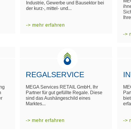
MEG
Industrie, Gewerbe und Bausektor bei
ihn
der kurz-, mittel- und...
Sic
Ihre
-> mehr erfahren
-> 
REGALSERVICE
I
ing
MEGA Services RETAIL GmbH, Ihr
MEG
h
Partner für gut gefüllte Regale. Diese
Par
er
sind das Aushängeschild eines
bie
Marktes...
erfa
-> mehr erfahren
-> 