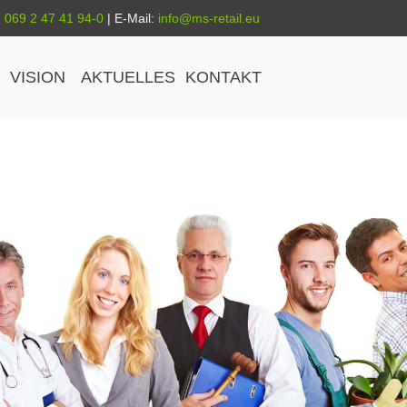
:
069 2 47 41 94-0
| E-Mail:
info@ms-retail.eu
VISION
AKTUELLES
KONTAKT